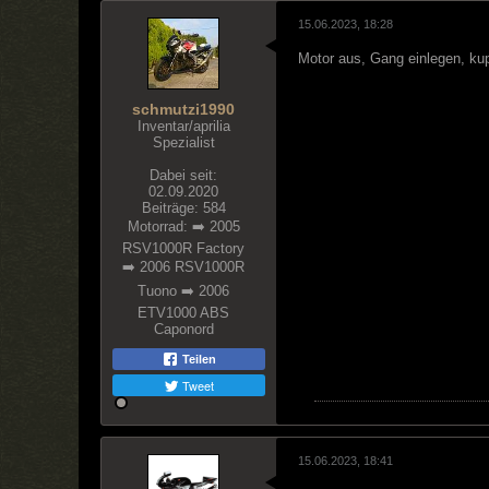
15.06.2023, 18:28
Motor aus, Gang einlegen, kup
schmutzi1990
Inventar/aprilia
Spezialist
Dabei seit:
02.09.2020
Beiträge:
584
Motorrad:
➡️ 2005
RSV1000R Factory
➡️ 2006 RSV1000R
Tuono ➡️ 2006
ETV1000 ABS
Caponord
Teilen
Tweet
15.06.2023, 18:41