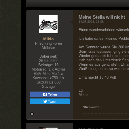
Meine Stella will nicht
14.06.2023, 18:08
Einen wunderschönen wünsche
Ich habe da ein kleines Probl
Miklo
Frischling/Foren
Am Sonntag wurde Sie 200 km 
Mitleser
Beim Gas loslassen ging sie 
Wieder gestartet fuhr bissche
Dabei seit:
Hab nach den Unterdruck Schlä
26.03.2022
Wenn es aus geht, steht Efi a
Beiträge:
16
Weiß einer, ob es so welche b
Motorrad:
1 x Aprilia
RSV Mille Me 1 x
Lima macht 13,48 Volt
Kawasaki z750 1 x
Suzuki Ls 650
Savage
Lg
Miklo​
Teilen
Tweet
Stichworte:
-