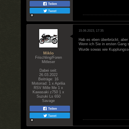
Teilen
Tweet
15.06.2023, 17:35
Hab es eben überbrückt, aber 
Wenn ich Sie in ersten Gang st
Wurde sowas wie Kupplungsse
Miklo
Frischling/Foren
Mitleser
Dabei seit:
26.03.2022
Beiträge:
16
Motorrad:
1 x Aprilia
RSV Mille Me 1 x
Kawasaki z750 1 x
Suzuki Ls 650
Savage
Teilen
Tweet