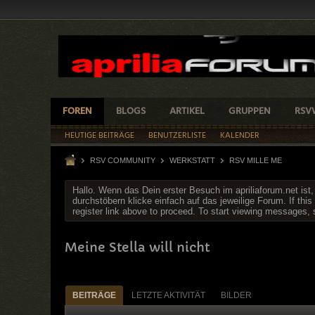
FOREN
BLOGS
ARTIKEL
GRUPPEN
RSV
HEUTIGE BEITRÄGE
BENUTZERLISTE
KALENDER
RSV COMMUNITY
WERKSTATT
RSV MILLE ME
Hallo. Wenn das Dein erster Besuch im apriliaforum.net ist
durchstöbern klicke einfach auf das jeweilige Forum. If this 
register link above to proceed. To start viewing messages, s
Meine Stella will nicht
BEITRÄGE
LETZTE AKTIVITÄT
BILDER