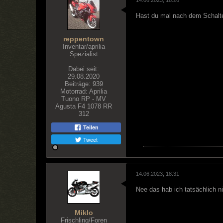
14.06.2023, 18:26
Hast du mal nach dem Schalt
reppentown
Inventar/aprilia
Spezialist
Dabei seit:
29.08.2020
Beiträge:
939
Motorrad:
Aprilia
Tuono RP - MV
Agusta F4 1078 RR
312
Teilen
Tweet
14.06.2023, 18:31
Nee das hab ich tatsächlich 
Miklo
Frischling/Foren