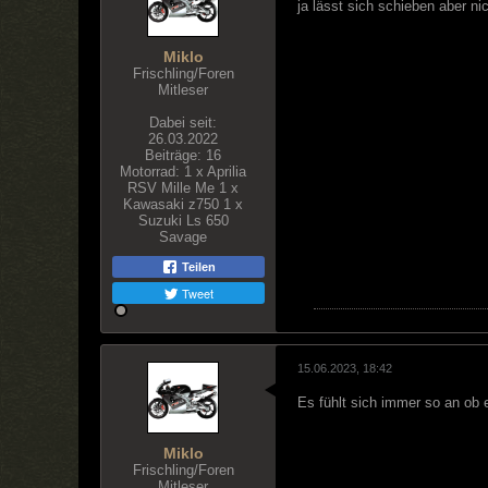
ja lässt sich schieben aber nic
Miklo
Frischling/Foren
Mitleser
Dabei seit:
26.03.2022
Beiträge:
16
Motorrad:
1 x Aprilia
RSV Mille Me 1 x
Kawasaki z750 1 x
Suzuki Ls 650
Savage
Teilen
Tweet
15.06.2023, 18:42
Es fühlt sich immer so an ob 
Miklo
Frischling/Foren
Mitleser