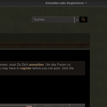
Anmelden oder Registrieren
können, must Du Dich
anmelden
. Um das Forum zu
You may have to
register
before you can post: click the