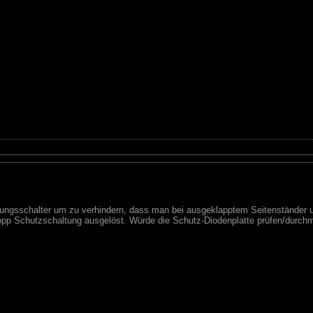
plungsschalter um zu verhindern, dass man bei ausgeklapptem Seitenständer u
opp Schutzschaltung ausgelöst. Würde die Schutz-Diodenplatte prüfen/durchm