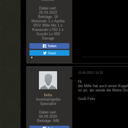
Dabei seit:
26.03.2022
Beiträge:
16
Motorrad:
1 x Aprilia
RSV Mille Me 1 x
Kawasaki z750 1 x
Suzuki Ls 650
Savage
Teilen
Tweet
15.06.2023, 19:33
Hi,
die Mille hat auch einen Kup
so an, als würde die Motor-St
felix
Gruß Felix
Inventar/aprilia
Spezialist
Dabei seit:
04.09.2020
Beiträge:
846