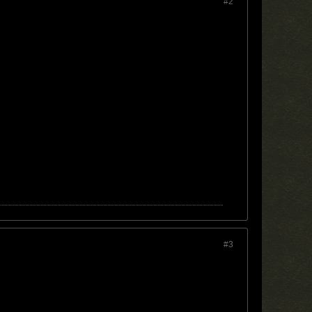
#2
#3