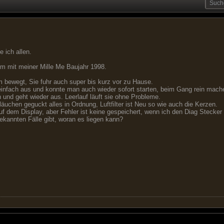
 ich allen.
em mit meiner Mille Me Baujahr 1998.
bewegt, Sie fuhr auch super bis kurz vor zu Hause.
einfach aus und konnte man auch wieder sofort starten, beim Gang rein mach
n und geht wieder aus. Leerlauf läuft sie ohne Probleme.
uchen geguckt alles in Ordnung, Luftfilter ist Neu so wie auch die Kerzen.
uf dem Display, aber Fehler ist keine gespeichert, wenn ich den Diag Steck
ekannten Fälle gibt, woran es liegen kann?