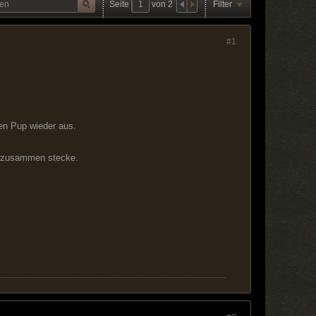
Seite
von
2
Filter
#1
en Pup wieder aus.
er zusammen stecke.