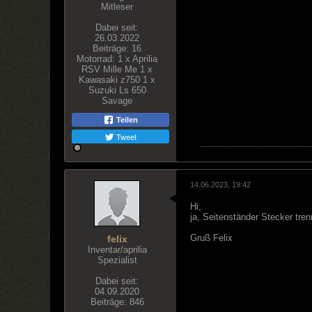
Mitleser
Dabei seit:
26.03.2022
Beiträge:
16
Motorrad:
1 x Aprilia
RSV Mille Me 1 x
Kawasaki z750 1 x
Suzuki Ls 650
Savage
Teilen
Tweet
14.06.2023, 19:42
Hi,
ja, Seitenständer Stecker tre
Gruß Felix
felix
Inventar/aprilia
Spezialist
Dabei seit:
04.09.2020
Beiträge:
846