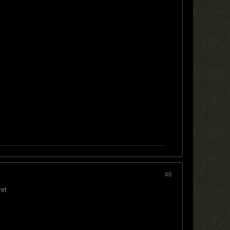
#8
hrt